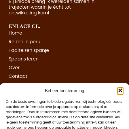
Bij Enlace breng ik werelden samen in
trajecten waarin je écht tot
ontwikkeling komt.
ENLACE CL.
Home
Reizen in peru
Taalreizen spanje
Spaans leren
Over
Contact
BOEKEN
Beheer toestemming
Ontrafeld I
Om de beste ervaringen te bieden, gebruiken wij technologieën zoals
Ontrafeld II
cookies om informatie over je apparaat op te slaan en/of te
raadplegen. Door in te stemmen met deze technologieën kunnen wij
CONTACT
gegevens zoals surfgedrag of unieke ID's op deze site verwerken. Als
je geen toestemming geeft of uw toestemming intrekt, kan dit een
Piet Heinstraat 12, 7511 JE Enschede
nadelige invloed hebben op bepaalde functies en mogelijkheden.