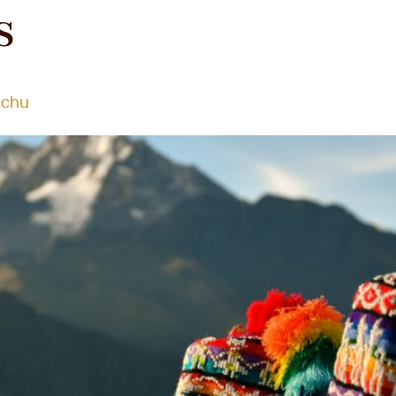
S
Diensten
Boeken
Over
Contact
cchu