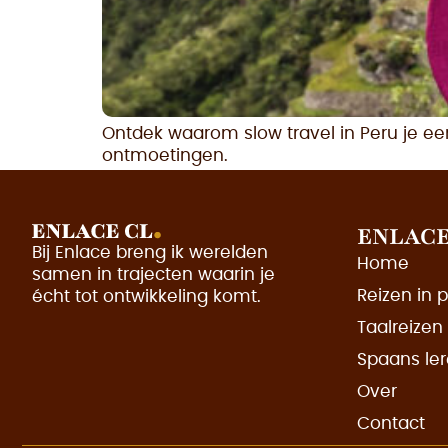
Ontdek waarom slow travel in Peru je ee
ontmoetingen.
ENLACE
Bij Enlace breng ik werelden
Home
samen in trajecten waarin je
Reizen in 
écht tot ontwikkeling komt.
Taalreizen
Spaans le
Over
Contact