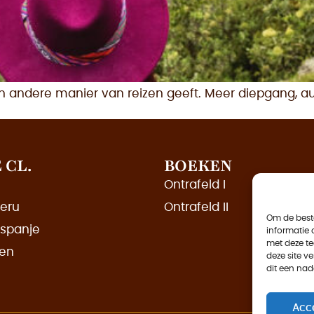
n andere manier van reizen geeft. Meer diepgang, aut
 CL.
BOEKEN
Ontrafeld I
peru
Ontrafeld II
Om de beste
 spanje
informatie 
met deze te
ren
deze site v
dit een nad
Acc