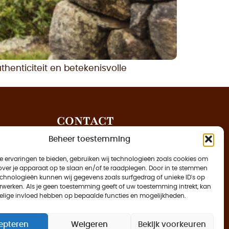
henticiteit en betekenisvolle
CONTACT
Piet Heinstraat 12, 7511 JE Enschede
Beheer toestemming
KVK: 806774360000v
 ervaringen te bieden, gebruiken wij technologieën zoals cookies om
enlacesaskia@gmail.com
over je apparaat op te slaan en/of te raadplegen. Door in te stemmen
chnologieën kunnen wij gegevens zoals surfgedrag of unieke ID's op
VOLG MIJ
erwerken. Als je geen toestemming geeft of uw toestemming intrekt, kan
elige invloed hebben op bepaalde functies en mogelijkheden.
epteren
Weigeren
Bekijk voorkeuren